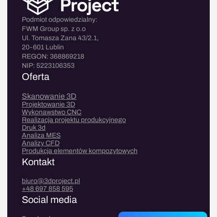
Podmiot odpowiedzialny:
FWM Group sp. z o.o
Ul. Tomasza Zana 43/2.1,
20-601 Lublin
REGON: 368869218
NIP: 5223106353
Oferta
Skanowanie 3D
Projektowanie 3D
Wykonawstwo CNC
Realizacja projektu produkcyjnego
Druk 3d
Analiza MES
Analizy CFD
Produkcja elementów kompozytowych
Kontakt
biuro@3dproject.pl
+48 697 858 595
Social media