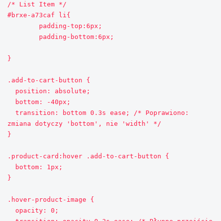
/* List Item */

#brxe-a73caf li{

	padding-top:6px;

	padding-bottom:6px;

}

.add-to-cart-button {

  position: absolute;

  bottom: -40px;

  transition: bottom 0.3s ease; /* Poprawiono: 
zmiana dotyczy 'bottom', nie 'width' */

}

.product-card:hover .add-to-cart-button {

  bottom: 1px;

}

.hover-product-image {

  opacity: 0;
