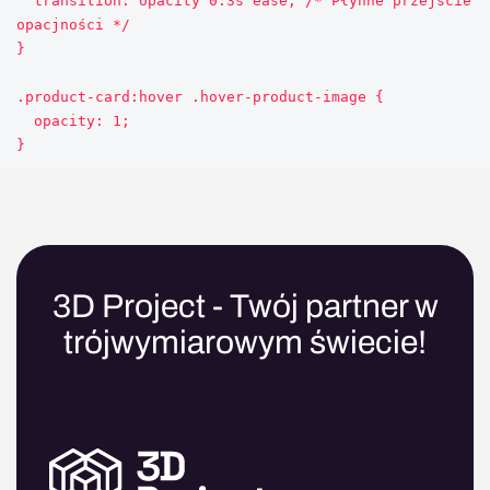
  transition: opacity 0.3s ease; /* Płynne przejście 
opacjności */

}

.product-card:hover .hover-product-image {

  opacity: 1;

3D Project - Twój partner w
trójwymiarowym świecie!