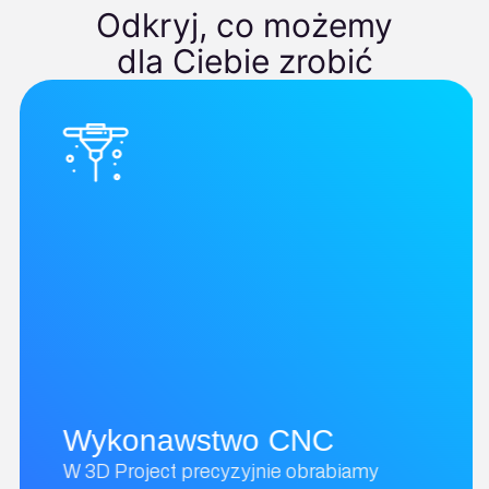
Odkryj, co możemy
dla Ciebie zrobić
Wykonawstwo CNC
W 3D Project precyzyjnie obrabiamy