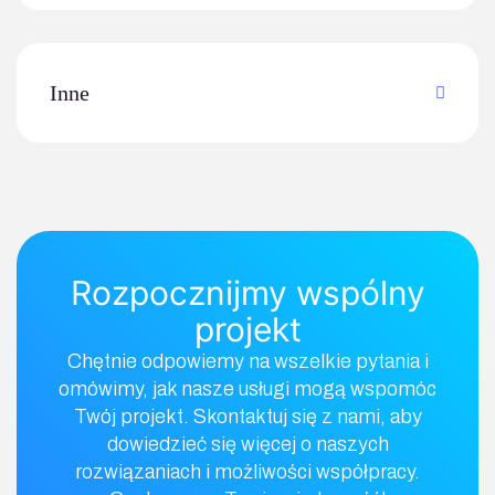
Inne
Rozpocznijmy wspólny
projekt
Chętnie odpowiemy na wszelkie pytania i
omówimy, jak nasze usługi mogą wspomóc
Twój projekt. Skontaktuj się z nami, aby
dowiedzieć się więcej o naszych
rozwiązaniach i możliwości współpracy.