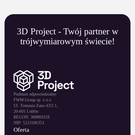
3D Project - Twój partner w
trójwymiarowym świecie!
Podmiot odpowiedzialny:
FWM Group sp. z o.o
Ul. Tomasza Zana 43/2.1,
20-601 Lublin
REGON: 368869218
NIP: 5223106353
Oferta