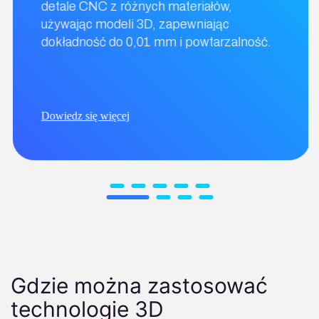
detale CNC z różnych materiałów,
używając modeli 3D, zapewniając
dokładność do 0,01 mm i powtarzalność.
Dowiedz się więcej
Gdzie można zastosować
technologie 3D